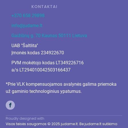
KONTAKTAI
+370 658 29898
info@judame.lt
Gaižiūnų g. 70 Kaunas 50111 Lietuva
UAB "Šaltlita"
Įmonės kodas 234922670
PVM mokėtojo kodas LT349226716
a/s LT294010042503166437
*Prie VLK kompensuojamos avalynės galima priemoka
už gaminio technologinius ypatumus.
Proudly designed with
Visos teisės saugomos © 2025 judame.lt. Be judame.lt sutikimo