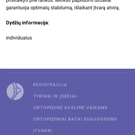
prisitaikyti prie rankos. Minkšti papildomi dirželiai
garantuoja optimalų stabilumą, išlaikant įtvarą atvirą.
Dydžių informacija:
individualus
REGISTRACIJA
TYRIMAI IR ĮDĖKLAI
ORTOPEDINĖ AVALYNĖ VAIKAMS
ORTOPEDINIAI BATAI SUAUGUSIEMS
ĮTVARAI