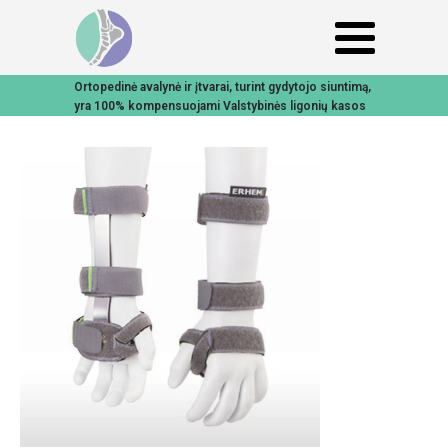
Ortopedinė avalynė ir įtvarai, turint gydytojo siuntimą,
yra 100% kompensuojami Valstybinės ligonių kasos