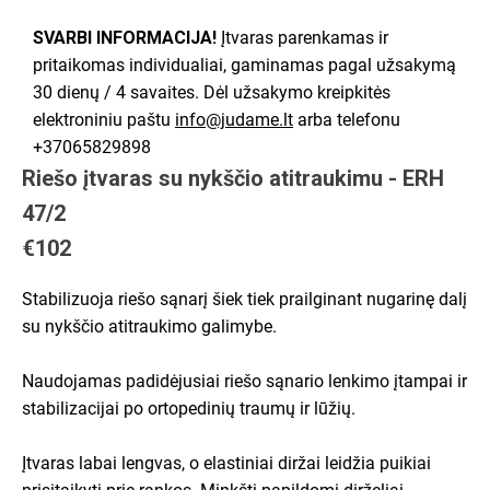
SVARBI INFORMACIJA!
Įtvaras parenkamas ir
pritaikomas individualiai, gaminamas pagal užsakymą
30 dienų / 4 savaites. Dėl užsakymo kreipkitės
elektroniniu paštu
info@judame.lt
arba telefonu
+37065829898
Riešo įtvaras su nykščio atitraukimu - ERH
47/2
€102
Stabilizuoja riešo sąnarį šiek tiek prailginant nugarinę dalį
su nykščio atitraukimo galimybe.
Naudojamas padidėjusiai riešo sąnario lenkimo įtampai ir
stabilizacijai po ortopedinių traumų ir lūžių.
Įtvaras labai lengvas, o elastiniai diržai leidžia puikiai