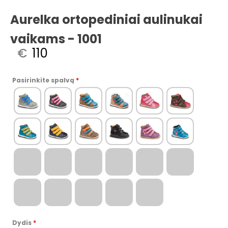
Aurelka ortopediniai aulinukai
vaikams - 1001
€
Pasirinkite spalvą
*
1
2
3
4
5
6
7
8
9
10
11
12
13
14
15
16
17
18
19
20
21
22
23
Dydis
*