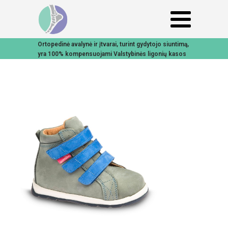
Ortopedinė avalynė ir įtvarai, turint gydytojo siuntimą,
yra 100% kompensuojami Valstybinės ligonių kasos