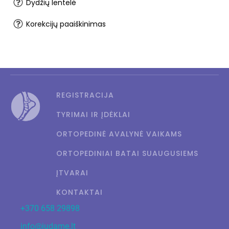
Dydžių lentelė
Korekcijų paaiškinimas
REGISTRACIJA
TYRIMAI IR ĮDĖKLAI
ORTOPEDINĖ AVALYNĖ VAIKAMS
ORTOPEDINIAI BATAI SUAUGUSIEMS
ĮTVARAI
KONTAKTAI
+370 658 29898
info@judame.lt