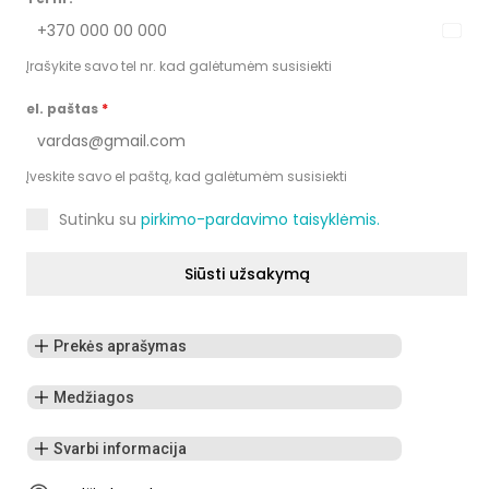
Lithu
+370
Įrašykite savo tel nr. kad galėtumėm susisiekti
el. paštas
*
Įveskite savo el paštą, kad galėtumėm susisiekti
Sutinku su
pirkimo-pardavimo taisyklėmis.
Siūsti užsakymą
Prekės aprašymas
Medžiagos
Svarbi informacija