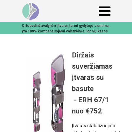
Ortopedinė avalynė ir įtvarai, turint gydytojo siuntimą,
yra 100% kompensuojami Valstybinės ligonių kasos
Diržais
suveržiamas
įtvaras su
basute
- ERH 67/1
nuo €752
Įtvaras stabilizuoja ir