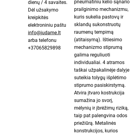
pneumatiniu kelio sąnario
dienų / 4 savaites.
prailginimo mechanizmu,
Dėl užsakymo
kuris sukelia pastovų ir
kreipkitės
sklandų sukonstruotų
elektroniniu paštu
raumenų tempimą
info@judame.lt
(atitaisymą). Ištiesimo
arba telefonu
mechanizmo stiprumą
+37065829898
galima reguliuoti
individualiai. 4 atramos
taškai užpakalinėje dalyje
suteikia tolygų išplėtimo
stiprumo pasiskirstymą.
Atvira įtvaro kostrukcija
sumažina jo svorį,
mėlynių ir įbrėžimų riziką,
taip pat palengvina odos
priežiūrą. Metalinės
konstrukcijos, kurios