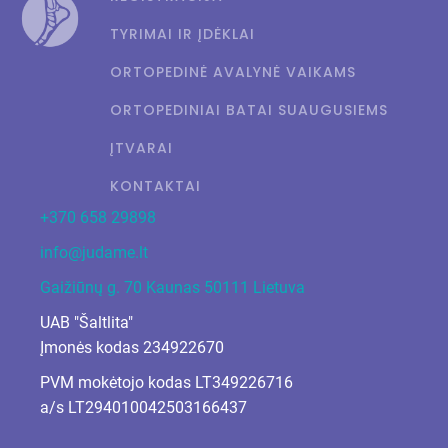
TYRIMAI IR ĮDĖKLAI
ORTOPEDINĖ AVALYNĖ VAIKAMS
ORTOPEDINIAI BATAI SUAUGUSIEMS
ĮTVARAI
KONTAKTAI
+370 658 29898
info@judame.lt
Gaižiūnų g. 70 Kaunas 50111 Lietuva
UAB "Šaltlita"
Įmonės kodas 234922670
PVM mokėtojo kodas LT349226716
a/s LT294010042503166437