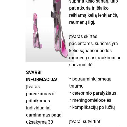
stiprina kelio sąnarį, taip
pat atkuria ir išlaiko
reikiamą kelią lenkiančių
raumenų ilgį,
Įtvaras skirtas
pacientams, kuriems yra
kelio sąnario ir pėdos
raumenų susitraukimai ar
spazmai dėl:
SVARBI
* potrauminių smegų
INFORMACIJA!
traumų
Įtvaras
* cerebrinio paralyžiaus
parenkamas ir
* meningomielocelės
pritaikomas
* komplikacijų po lūžių
individualiai,
gaminamas pagal
Įtvarai sutvirtinti
užsakymą 30