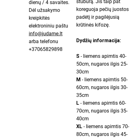
stuburą. Jis taip pat
dienų / 4 savaites.
koreguoja pečių juostos
Dėl užsakymo
padėtį ir pagilėjusią
kreipkitės
krūtinės kifozę.
elektroniniu paštu
info@judame.lt
Dydžių informacija:
arba telefonu
+37065829898
S
- liemens apimtis 40-
50cm, nugaros ilgis 25-
30cm
M
- liemens apimtis 50-
60cm, nugaros ilgis 30-
35cm
L
- liemens apimtis 60-
70cm, nugaros ilgis 35-
40cm
XL
- liemens apimtis 70-
80cm, nugaros ilgis 45-