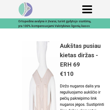
Ortopedinė avalynė ir įtvarai, turint gydytojo siuntimą,
yra 100% kompensuojami Valstybinės ligonių kasos
Aukštas pusiau
kietas diržas -
ERH 69
€110
Diržo nugaros dalis yra
reguliuojamo aukščio ir
pečių pakreipimo link
nugaros jėgos. Sustiprinti