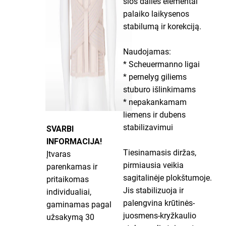
šios dalies elementai
palaiko laikysenos
stabilumą ir korekciją.
Naudojamas:
* Scheuermanno ligai
* pernelyg giliems
stuburo išlinkimams
* nepakankamam
liemens ir dubens
stabilizavimui
SVARBI
INFORMACIJA!
Tiesinamasis diržas,
Įtvaras
pirmiausia veikia
parenkamas ir
sagitalinėje plokštumoje.
pritaikomas
Jis stabilizuoja ir
individualiai,
palengvina krūtinės-
gaminamas pagal
juosmens-kryžkaulio
užsakymą 30