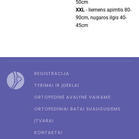
50cm
XXL
- liemens apimtis 80-
90cm, nugaros ilgis 40-
45cm
REGISTRACIJA
TYRIMAI IR ĮDĖKLAI
ORTOPEDINĖ AVALYNĖ VAIKAMS
ORTOPEDINIAI BATAI SUAUGUSIEMS
ĮTVARAI
KONTAKTAI