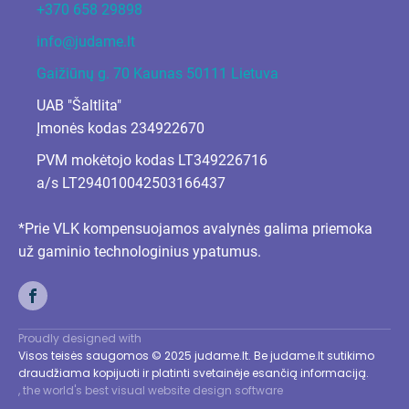
+370 658 29898
info@judame.lt
Gaižiūnų g. 70 Kaunas 50111 Lietuva
UAB "Šaltlita"
Įmonės kodas 234922670
PVM mokėtojo kodas LT349226716
a/s LT294010042503166437
*Prie VLK kompensuojamos avalynės galima priemoka
už gaminio technologinius ypatumus.
Proudly designed with
Visos teisės saugomos © 2025 judame.lt. Be judame.lt sutikimo
draudžiama kopijuoti ir platinti svetainėje esančią informaciją.
, the world's best visual website design software